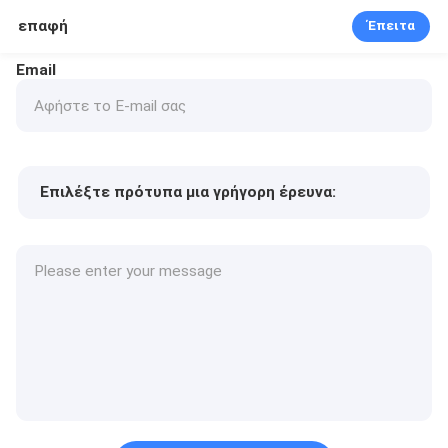
επαφή
Έπειτα
Email
Επιλέξτε πρότυπα μια γρήγορη έρευνα:
Τιμή προϊόντος
Min.order quantity
Vraag een staal aan
Meer details