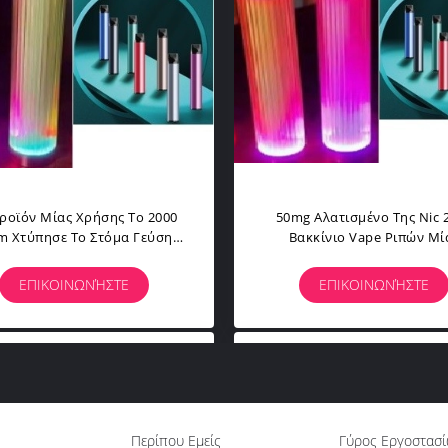
ροϊόν Μίας Χρήσης Το 2000
50mg Αλατισμένο Της Nic 
 Χτύπησε Το Στόμα Γεύσης
Βακκίνιο Vape Ριπών Μί
ινίων Φραγμών Ριπών Vape
Χρήσης
Στον Πνεύμονα
ΕΠΙΚΟΙΝΩΝΉΣΤΕ
ΕΠΙΚΟΙΝΩΝΉΣΤΕ
Περίπου Εμείς
Γύρος Εργοστασ