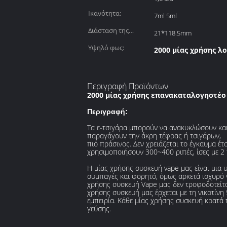
Ικανότητα:
7ml 5ml
Διάσταση της
21*118.5mm
συσκευής:
Υψηλό φως:
2000 μίας χρήσης λ
Περιγραφή Προϊόντων
2000 μίας χρήσης επανακαταλογηστέο
Περιγραφή:
Τα ε-τσιγάρα μπορούν να ανακυκλώσουν και 
παραγάγουν την άκρη τέφρας ή τσιγάρων,
πιό πράσινος. Δεν χρειάζεται το έγκαυμα έ
χρησιμοποιήσουν 300~400 ριπές, ίσες με 2
Η μίας χρήσης συσκευή vape μας είναι μια υ
συμπαγές και φορητό, όμως αρκετά ισχυρό ν
χρήσης συσκευή Vape μας δεν τροφοδοτείτα
χρήσης συσκευή μας έρχεται με τη νικοτίνη 
εμπειρία. Κάθε μίας χρήσης συσκευή κρατά 
γεύσης.