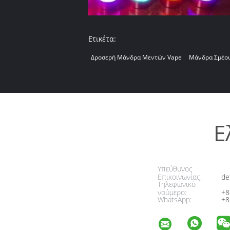
Ετικέτα:
Δροσερή Μάνδρα Μεντών Vape
Μάνδρα Σμέου
Ε
Υπεύθυνος
Επικοινωνίας:
de
Τηλεφωνικό
νούμερο:
+8
WhatsApp:
+8