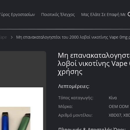
Γύρος Εργοστασίων
Ποιοτικός Έλεγχος
Μας Ελάτε Σε Επαφή Με
Vape
Μη επανακαταλογηστέοι του 2000 λοβοί νικοτίνης Vape 0mg 
Μη επανακαταλογηστέ
λοβοί νικοτίνης Vape
χρήσης
Λεπτομέρειες:
Τόπος καταγωγής:
Κίνα
Μάρκα:
OEM ODM
Αριθμό μοντέλου:
XBD07, XB
Πληρωμής & Αποστολής Όροι: