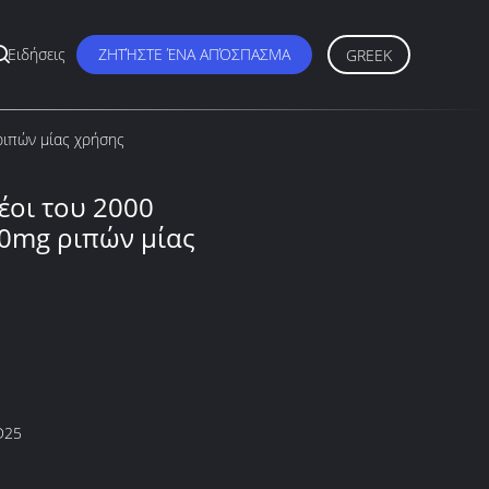
Ειδήσεις
ΖΗΤΉΣΤΕ ΈΝΑ ΑΠΌΣΠΑΣΜΑ
GREEK
ριπών μίας χρήσης
οι του 2000
 0mg ριπών μίας
D25