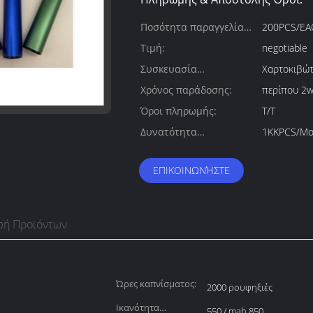
Ποσότητα παραγγελίας
200PCS/EA
min:
Τιμή:
negotiable
Συσκευασία
Χαρτοκιβώτ
λεπτομέρειες:
Χρόνος παράδοσης:
περίπου 2
Όροι πληρωμής:
T/T
Δυνατότητα
1KKPCS/Mo
προσφοράς:
ΕΠΙΚΟΙΝΩΝΉΣΤΕ
φή Προϊόντων
Ώρες καπνίσματος:
2000 ρουφηξιές
Ικανότητα
550 / mah 850