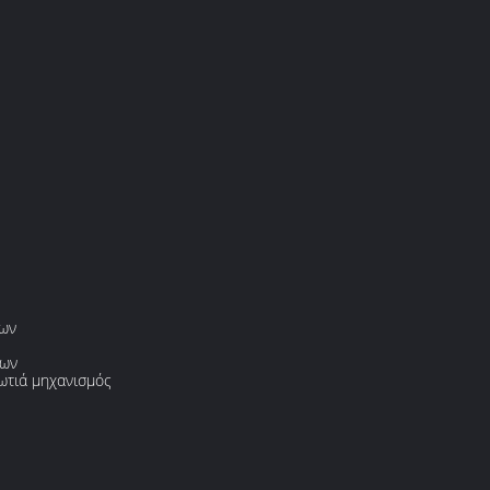
νων
ρων
ωτιά μηχανισμός