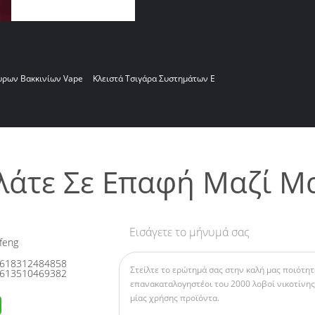
ρων Βακκινίων Vape
Κλειστά Τσιγάρα Συστημάτων Ε
λάτε Σε Επαφή Μαζί Μ
Εισάγετε το μήνυμά σας
feng
618312484858
613510469382