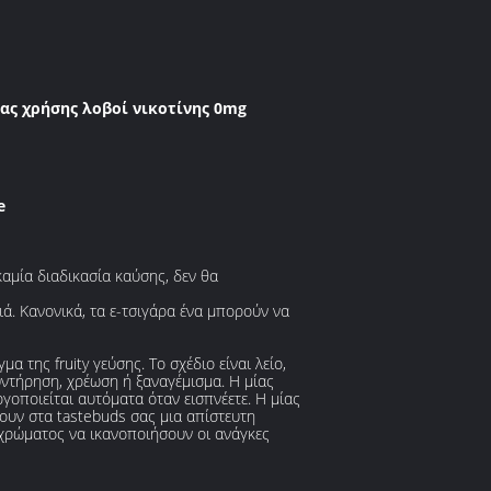
ας χρήσης λοβοί νικοτίνης 0mg
e
αμία διαδικασία καύσης, δεν θα
ά. Κανονικά, τα ε-τσιγάρα ένα μπορούν να
 της fruity γεύσης. Το σχέδιο είναι λείο,
υντήρηση, χρέωση ή ξαναγέμισμα. Η μίας
οποιείται αυτόματα όταν εισπνέετε. Η μίας
σουν στα tastebuds σας μια απίστευτη
υ χρώματος να ικανοποιήσουν οι ανάγκες