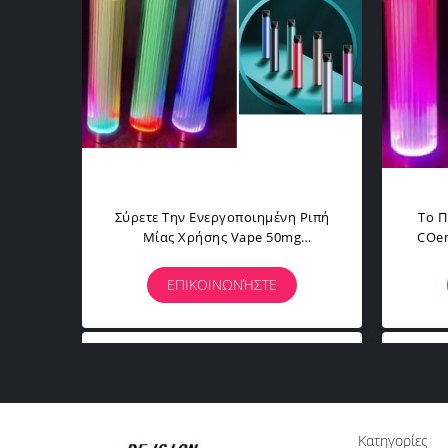
Σύρετε Την Ενεργοποιημένη Ριπή
Το Π
Μίας Χρήσης Vape 50mg
COem
Νικοτίνης Το 2000
Βακκ
ΕΠΙΚΟΙΝΩΝΉΣΤΕ
Κατηγορίες