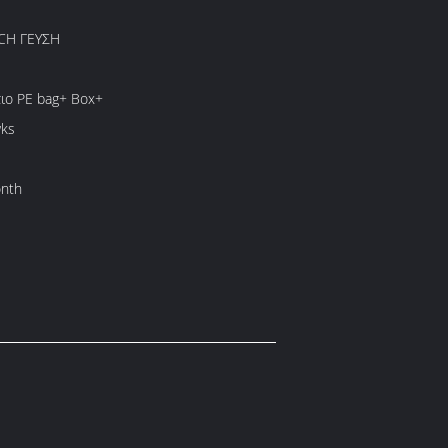
CH ΓΕΥΣΗ
ιο PE bag+ Box+
wks
nth