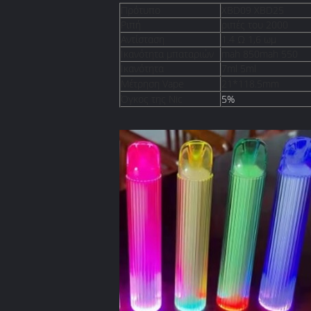
Πρότυπο
XBD09 XBD25
Ριπή
ριπές του 2000
Αντίσταση
1.4 Ω 1,6 ωμ
Ικανότητα μπαταριών
mah 850mah 550
Ικανότητα
7ml 5ml
Μέτρηση Vape
21*118.5mm
Όγκος της Nic
5%