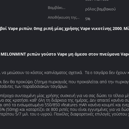
μπαταριών:
Βαμβάκι
ρόλος βαμβακιού
αποθήκευσης
Αποθήκευση της
5%
πετρελαίου:
νικοτίνης:
οβοί Vape ριπών
0mg ριπή μίας χρήσης Vape νικοτίνης 2000
Μί
,
,
 MELONMINT ριπών γούστο Vape μη άμεσο στον πνεύμονα Vap
να μειώσουν το κόστος καπνίσματος σχετικά. Τα ε-τσιγάρα δεν έχουν κ
τσι δεν θα προκύψει ζήτημα πυρκαγιάς που προκαλείται από την πυρκαγι
 τσάντες των παραδοσιακών τσιγάρων.
πέροχα συνταγμένη μίας χρήσης συσκευή για να σας δώσει το τέλειο μίγμα
α σας κρατήσει καθ' όλη τη διάρκεια της ημέρας. Δεν απαιτεί κανένα σ
ι από τα ενσωματωμένα 550/850 vfeatures mAh κανένα κουμπί και ενεργ
5% (50mg) και καταρτίζει σε 800 ριπές που είναι εγγυημένες για να δώ
περίπου 5/7 μιλ. του ε-υγρού. Ποικίλες διαφορετικές επιλογές γούστο