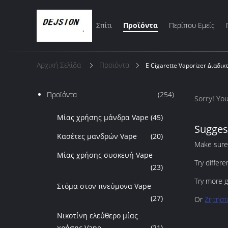
Σπίτι
Προϊόντα
Περίπου Εμείς
Αρχική Σελίδα
Προϊόντα
E Cigarette Vaporizer Διαδι
Προϊόντα
(254)
Sorry! Yo
Μίας χρήσης μάνδρα Vape
(45)
Sugges
Κασέτες μανδρών Vape
(20)
Make sure 
Μίας χρήσης συσκευή Vape
Try differ
(23)
Try more g
Στόμα στον πνεύμονα Vape
(27)
Or
Ζητήστ
Νικοτίνη ελεύθερο μίας
χρήσης Vape
(21)