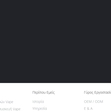
Περίπου Εμείς
Γύρος Εργοστασ
Ιστορία
OEM / ODM
ρών Vape
Υπηρεσία
Ε & Α
συσκευή Vape