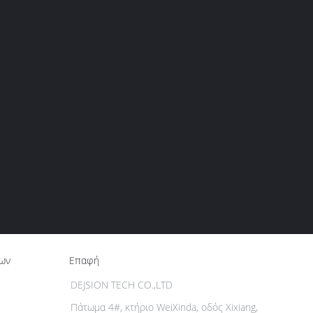
ίων
Επαφή
DEJSION TECH CO.,LTD
Πάτωμα 4#, κτήριο WeiXinda, οδός Xixiang,